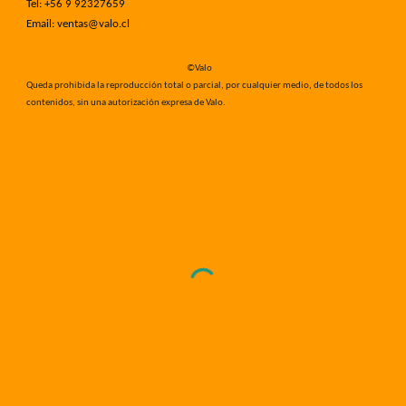
Tel: +56
9 92327659
Email: ventas@valo.cl
©Valo
Queda prohibida la reproducción total o parcial, por cualquier medio, de todos los
contenidos, sin una autorización expresa de Valo.